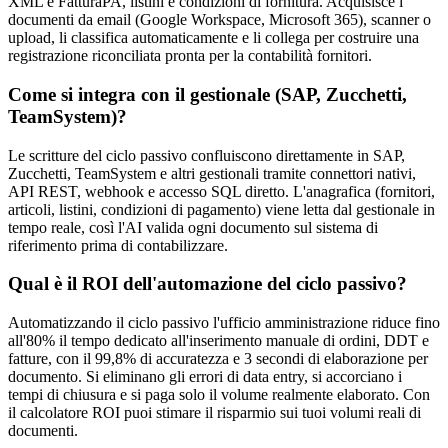
XML e FatturaPA, listini e condizioni di fornitura. Acquisisce i
documenti da email (Google Workspace, Microsoft 365), scanner o
upload, li classifica automaticamente e li collega per costruire una
registrazione riconciliata pronta per la contabilità fornitori.
Come si integra con il gestionale (SAP, Zucchetti,
TeamSystem)?
Le scritture del ciclo passivo confluiscono direttamente in SAP,
Zucchetti, TeamSystem e altri gestionali tramite connettori nativi,
API REST, webhook e accesso SQL diretto. L'anagrafica (fornitori,
articoli, listini, condizioni di pagamento) viene letta dal gestionale in
tempo reale, così l'AI valida ogni documento sul sistema di
riferimento prima di contabilizzare.
Qual è il ROI dell'automazione del ciclo passivo?
Automatizzando il ciclo passivo l'ufficio amministrazione riduce fino
all'80% il tempo dedicato all'inserimento manuale di ordini, DDT e
fatture, con il 99,8% di accuratezza e 3 secondi di elaborazione per
documento. Si eliminano gli errori di data entry, si accorciano i
tempi di chiusura e si paga solo il volume realmente elaborato. Con
il calcolatore ROI puoi stimare il risparmio sui tuoi volumi reali di
documenti.