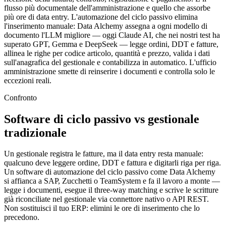
flusso più documentale dell'amministrazione e quello che assorbe
più ore di data entry. L'automazione del ciclo passivo elimina
l'inserimento manuale: Data Alchemy assegna a ogni modello di
documento l'LLM migliore — oggi Claude AI, che nei nostri test ha
superato GPT, Gemma e DeepSeek — legge ordini, DDT e fatture,
allinea le righe per codice articolo, quantità e prezzo, valida i dati
sull'anagrafica del gestionale e contabilizza in automatico. L'ufficio
amministrazione smette di reinserire i documenti e controlla solo le
eccezioni reali.
Confronto
Software di ciclo passivo vs gestionale
tradizionale
Un gestionale registra le fatture, ma il data entry resta manuale:
qualcuno deve leggere ordine, DDT e fattura e digitarli riga per riga.
Un software di automazione del ciclo passivo come Data Alchemy
si affianca a SAP, Zucchetti o TeamSystem e fa il lavoro a monte —
legge i documenti, esegue il three-way matching e scrive le scritture
già riconciliate nel gestionale via connettore nativo o API REST.
Non sostituisci il tuo ERP: elimini le ore di inserimento che lo
precedono.