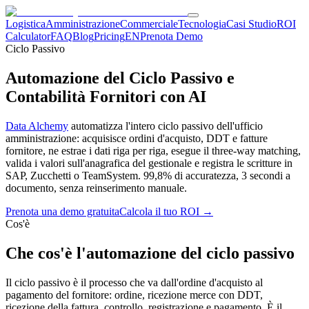
Logistica
Amministrazione
Commerciale
Tecnologia
Casi Studio
ROI
Calculator
FAQ
Blog
Pricing
EN
Prenota Demo
Ciclo Passivo
Automazione del Ciclo Passivo e
Contabilità Fornitori con AI
Data Alchemy
automatizza l'intero ciclo passivo dell'ufficio
amministrazione: acquisisce ordini d'acquisto, DDT e fatture
fornitore, ne estrae i dati riga per riga, esegue il three-way matching,
valida i valori sull'anagrafica del gestionale e registra le scritture in
SAP, Zucchetti o TeamSystem. 99,8% di accuratezza, 3 secondi a
documento, senza reinserimento manuale.
Prenota una demo gratuita
Calcola il tuo ROI →
Cos'è
Che cos'è l'automazione del ciclo passivo
Il ciclo passivo è il processo che va dall'ordine d'acquisto al
pagamento del fornitore: ordine, ricezione merce con DDT,
ricezione della fattura, controllo, registrazione e pagamento. È il