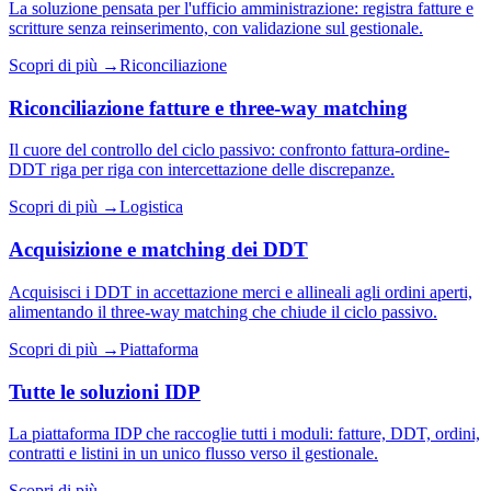
La soluzione pensata per l'ufficio amministrazione: registra fatture e
scritture senza reinserimento, con validazione sul gestionale.
Scopri di più →
Riconciliazione
Riconciliazione fatture e three-way matching
Il cuore del controllo del ciclo passivo: confronto fattura-ordine-
DDT riga per riga con intercettazione delle discrepanze.
Scopri di più →
Logistica
Acquisizione e matching dei DDT
Acquisisci i DDT in accettazione merci e allineali agli ordini aperti,
alimentando il three-way matching che chiude il ciclo passivo.
Scopri di più →
Piattaforma
Tutte le soluzioni IDP
La piattaforma IDP che raccoglie tutti i moduli: fatture, DDT, ordini,
contratti e listini in un unico flusso verso il gestionale.
Scopri di più →