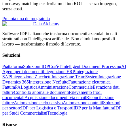
three-way matching e calcoliamo il tuo ROI — senza impegno,
senza costi.
Prenota una demo gratuita
Data Alchemy
Software IDP italiano che trasforma documenti aziendali in dati
strutturati con l'intelligenza artificiale. Non eliminiamo posti di
lavoro — trasformiamo il modo di lavorare.
Soluzioni
Piattaforma
Soluzioni IDP
Cos'è l'Intelligent Document Processing
AI
Agent per i documenti
Integrazione ERP
Integrazione
SAP
Integrazione Zucchetti
Integrazione TeamSystem
Integrazione
Dynamics 365
Integrazione NetSuite
Fatturazione elettronica
FatturaPA
Logistica
Amministrazione
Commerciale
Estrazione dati
fatture
Controllo anomalie documenti
Rilevamento frodi
documentali
Acquisizione documenti via email
Riconciliazione
fatture
Automazione ciclo passivo
Automazione contratti
Soluzioni
per settore
IDP per Logistica e Trasporti
IDP per la Manifattura
IDP
per Studi Commercialisti
Tecnologia
Risorse