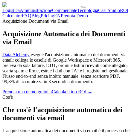
Logistica
Amministrazione
Commerciale
Tecnologia
Casi Studio
ROI
Calculator
FAQ
Blog
Pricing
EN
Prenota Demo
Acquisizione Documenti via Email
Acquisizione Automatica dei Documenti
via Email
Data Alchemy
esegue l'acquisizione automatica dei documenti via
email: collega le caselle di Google Workspace e Microsoft 365,
preleva da sola fatture, DDT, ordini e listini ricevuti come allegato,
scarta spam e firme, estrae i dati con l'AI e li registra nel gestionale.
Flusso end-to-end senza inoltro manuale, senza scaricare PDF,
99,8% di accuratezza in 3 secondi a documento.
Prenota una demo gratuita
Calcola il tuo ROI →
Cos'è
Che cos'è l'acquisizione automatica dei
documenti via email
L'acquisizione automatica dei documenti via email è il processo che