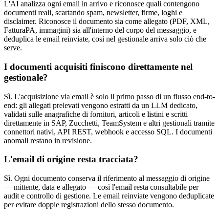
L'AI analizza ogni email in arrivo e riconosce quali contengono
documenti reali, scartando spam, newsletter, firme, loghi e
disclaimer. Riconosce il documento sia come allegato (PDF, XML,
FatturaPA, immagini) sia all'interno del corpo del messaggio, e
deduplica le email reinviate, così nel gestionale arriva solo ciò che
serve.
I documenti acquisiti finiscono direttamente nel
gestionale?
Sì. L'acquisizione via email è solo il primo passo di un flusso end-to-
end: gli allegati prelevati vengono estratti da un LLM dedicato,
validati sulle anagrafiche di fornitori, articoli e listini e scritti
direttamente in SAP, Zucchetti, TeamSystem e altri gestionali tramite
connettori nativi, API REST, webhook e accesso SQL. I documenti
anomali restano in revisione.
L'email di origine resta tracciata?
Sì. Ogni documento conserva il riferimento al messaggio di origine
— mittente, data e allegato — così l'email resta consultabile per
audit e controllo di gestione. Le email reinviate vengono deduplicate
per evitare doppie registrazioni dello stesso documento.