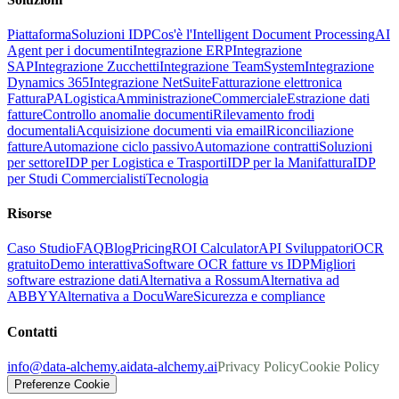
Piattaforma
Soluzioni IDP
Cos'è l'Intelligent Document Processing
AI
Agent per i documenti
Integrazione ERP
Integrazione
SAP
Integrazione Zucchetti
Integrazione TeamSystem
Integrazione
Dynamics 365
Integrazione NetSuite
Fatturazione elettronica
FatturaPA
Logistica
Amministrazione
Commerciale
Estrazione dati
fatture
Controllo anomalie documenti
Rilevamento frodi
documentali
Acquisizione documenti via email
Riconciliazione
fatture
Automazione ciclo passivo
Automazione contratti
Soluzioni
per settore
IDP per Logistica e Trasporti
IDP per la Manifattura
IDP
per Studi Commercialisti
Tecnologia
Risorse
Caso Studio
FAQ
Blog
Pricing
ROI Calculator
API Sviluppatori
OCR
gratuito
Demo interattiva
Software OCR fatture vs IDP
Migliori
software estrazione dati
Alternativa a Rossum
Alternativa ad
ABBYY
Alternativa a DocuWare
Sicurezza e compliance
Contatti
info@data-alchemy.ai
data-alchemy.ai
Privacy Policy
Cookie Policy
Preferenze Cookie