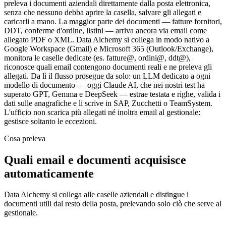
preleva i documenti aziendali direttamente dalla posta elettronica,
senza che nessuno debba aprire la casella, salvare gli allegati e
caricarli a mano. La maggior parte dei documenti — fatture fornitori,
DDT, conferme d'ordine, listini — arriva ancora via email come
allegato PDF o XML. Data Alchemy si collega in modo nativo a
Google Workspace (Gmail) e Microsoft 365 (Outlook/Exchange),
monitora le caselle dedicate (es. fatture@, ordini@, ddt@),
riconosce quali email contengono documenti reali e ne preleva gli
allegati. Da lì il flusso prosegue da solo: un LLM dedicato a ogni
modello di documento — oggi Claude AI, che nei nostri test ha
superato GPT, Gemma e DeepSeek — estrae testata e righe, valida i
dati sulle anagrafiche e li scrive in SAP, Zucchetti o TeamSystem.
L'ufficio non scarica più allegati né inoltra email al gestionale:
gestisce soltanto le eccezioni.
Cosa preleva
Quali email e documenti acquisisce
automaticamente
Data Alchemy si collega alle caselle aziendali e distingue i
documenti utili dal resto della posta, prelevando solo ciò che serve al
gestionale.