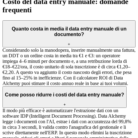
Costo del data entry manuale: domande
frequenti
Quanto costa in media il data entry manuale di un
documento?
+
Considerando solo la manodopera, inserire manualmente una fattura,
un DDT o un ordine costa in media tra €1 e €3: un operatore
impiega 4–6 minuti per documento e, a una retribuzione lorda di
€18–€22/ora, il costo unitario di sola trascrizione è di circa €1,20–
€2,20. A questo va aggiunto il costo nascosto degli errori, che pesa
fino al 15–25% in inefficienze. Con il calcolatore ROI di Data
Alchemy puoi stimare il costo annuo reale in base ai tuoi volumi.
Come posso ridurre i costi del data entry manuale?
+
Il modo più efficace è automatizzare l'estrazione dati con un
software IDP (Intelligent Document Processing). Data Alchemy
legge i documenti con l'AI, estrae i dati con accuratezza del 99,8%
in circa 3 secondi, li valida contro l'anagrafica del gestionale e li
scrive direttamente nell'ERP. In questo modo elimini la trascrizione