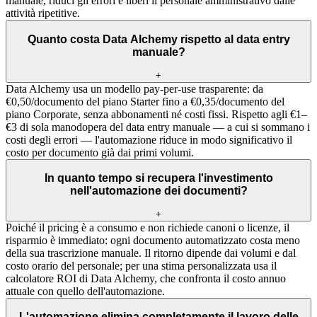
manuale, riduci gli errori e liberi il personale amministrativo dalle
attività ripetitive.
Quanto costa Data Alchemy rispetto al data entry
manuale?
+
Data Alchemy usa un modello pay-per-use trasparente: da
€0,50/documento del piano Starter fino a €0,35/documento del
piano Corporate, senza abbonamenti né costi fissi. Rispetto agli €1–
€3 di sola manodopera del data entry manuale — a cui si sommano i
costi degli errori — l'automazione riduce in modo significativo il
costo per documento già dai primi volumi.
In quanto tempo si recupera l'investimento
nell'automazione dei documenti?
+
Poiché il pricing è a consumo e non richiede canoni o licenze, il
risparmio è immediato: ogni documento automatizzato costa meno
della sua trascrizione manuale. Il ritorno dipende dai volumi e dal
costo orario del personale; per una stima personalizzata usa il
calcolatore ROI di Data Alchemy, che confronta il costo annuo
attuale con quello dell'automazione.
L'automazione elimina completamente il lavoro delle