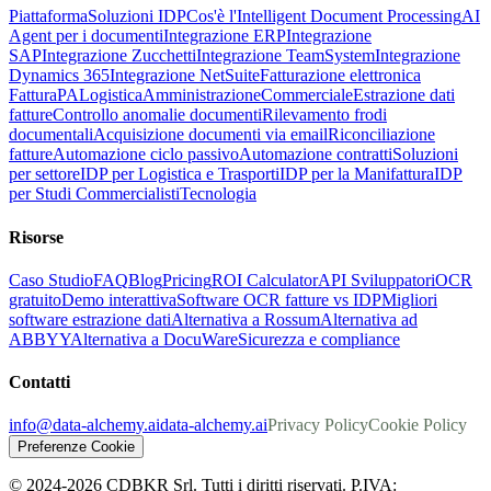
Piattaforma
Soluzioni IDP
Cos'è l'Intelligent Document Processing
AI
Agent per i documenti
Integrazione ERP
Integrazione
SAP
Integrazione Zucchetti
Integrazione TeamSystem
Integrazione
Dynamics 365
Integrazione NetSuite
Fatturazione elettronica
FatturaPA
Logistica
Amministrazione
Commerciale
Estrazione dati
fatture
Controllo anomalie documenti
Rilevamento frodi
documentali
Acquisizione documenti via email
Riconciliazione
fatture
Automazione ciclo passivo
Automazione contratti
Soluzioni
per settore
IDP per Logistica e Trasporti
IDP per la Manifattura
IDP
per Studi Commercialisti
Tecnologia
Risorse
Caso Studio
FAQ
Blog
Pricing
ROI Calculator
API Sviluppatori
OCR
gratuito
Demo interattiva
Software OCR fatture vs IDP
Migliori
software estrazione dati
Alternativa a Rossum
Alternativa ad
ABBYY
Alternativa a DocuWare
Sicurezza e compliance
Contatti
info@data-alchemy.ai
data-alchemy.ai
Privacy Policy
Cookie Policy
Preferenze Cookie
© 2024-2026 CDBKR Srl. Tutti i diritti riservati. P.IVA: