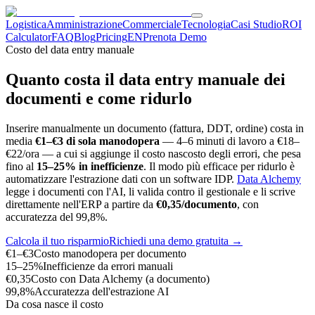
Logistica
Amministrazione
Commerciale
Tecnologia
Casi Studio
ROI
Calculator
FAQ
Blog
Pricing
EN
Prenota Demo
Costo del data entry manuale
Quanto costa il data entry manuale dei
documenti e come ridurlo
Inserire manualmente un documento (fattura, DDT, ordine) costa in
media
€1–€3 di sola manodopera
— 4–6 minuti di lavoro a €18–
€22/ora — a cui si aggiunge il costo nascosto degli errori, che pesa
fino al
15–25% in inefficienze
. Il modo più efficace per ridurlo è
automatizzare l'estrazione dati con un software IDP.
Data Alchemy
legge i documenti con l'AI, li valida contro il gestionale e li scrive
direttamente nell'ERP a partire da
€0,35/documento
, con
accuratezza del 99,8%.
Calcola il tuo risparmio
Richiedi una demo gratuita →
€1–€3
Costo manodopera per documento
15–25%
Inefficienze da errori manuali
€0,35
Costo con Data Alchemy (a documento)
99,8%
Accuratezza dell'estrazione AI
Da cosa nasce il costo