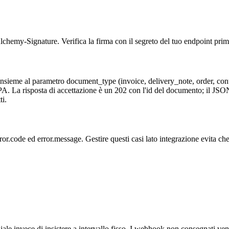
Signature. Verifica la firma con il segreto del tuo endpoint prima di
nsieme al parametro document_type (invoice, delivery_note, order, contr
aPA. La risposta di accettazione è un 202 con l'id del documento; il J
ti.
.code ed error.message. Gestire questi casi lato integrazione evita ch
iale invece di insistere a intervallo fisso. I webhook non consegnati ve