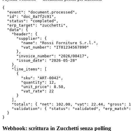
{

  "event": "document.processed",

  "id": "doc_8a7f2c91",

  "status": "completed",

  "erp_target": "zucchetti",

  "data": {

    "header": {

      "supplier": {

        "name": "Rossi Forniture S.r.l.",

        "vat_number": "IT01234567890"

      },

      "invoice_number": "2026/00417",

      "issue_date": "2026-05-28"

    },

    "line_items": [

      {

        "sku": "ART-0042",

        "quantity": 12,

        "unit_price": 8.50,

        "vat_rate": 22

      }

    ],

    "totals": { "net": 102.00, "vat": 22.44, "gross": 1
    "validation": { "status": "validated", "erp_match":
  }

}
Webhook: scrittura in Zucchetti senza polling