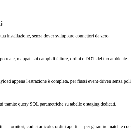
i
a tua installazione, senza dover sviluppare connettori da zero.
o reale, mappati sui campi di fatture, ordini e DDT del tuo ambiente.
oad appena l'estrazione è completa, per flussi event-driven senza poll
tti tramite query SQL parametriche su tabelle e staging dedicati.
tti — fornitori, codici articolo, ordini aperti — per garantire match e coe