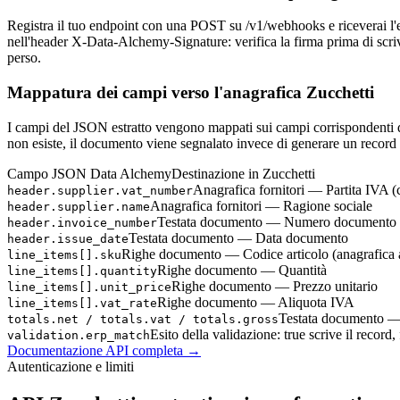
Registra il tuo endpoint con una POST su /v1/webhooks e riceverai l
nell'header X-Data-Alchemy-Signature: verifica la firma prima di scriv
perso.
Mappatura dei campi verso l'anagrafica Zucchetti
I campi del JSON estratto vengono mappati sui campi corrispondenti di Z
non esiste, il documento viene segnalato invece di generare un record 
Campo JSON Data Alchemy
Destinazione in Zucchetti
Anagrafica fornitori — Partita IVA (
header.supplier.vat_number
Anagrafica fornitori — Ragione sociale
header.supplier.name
Testata documento — Numero documento
header.invoice_number
Testata documento — Data documento
header.issue_date
Righe documento — Codice articolo (anagrafica a
line_items[].sku
Righe documento — Quantità
line_items[].quantity
Righe documento — Prezzo unitario
line_items[].unit_price
Righe documento — Aliquota IVA
line_items[].vat_rate
Testata documento — 
totals.net / totals.vat / totals.gross
Esito della validazione: true scrive il record
validation.erp_match
Documentazione API completa
→
Autenticazione e limiti