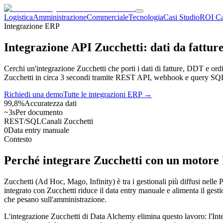
Logistica
Amministrazione
Commerciale
Tecnologia
Casi Studio
ROI Ca
Integrazione ERP
Integrazione API Zucchetti: dati da fatture
Cerchi un'integrazione Zucchetti che porti i dati di fatture, DDT e or
Zucchetti in circa 3 secondi tramite REST API, webhook e query SQ
Richiedi una demo
Tutte le integrazioni ERP →
99,8%
Accuratezza dati
~3s
Per documento
REST/SQL
Canali Zucchetti
0
Data entry manuale
Contesto
Perché integrare Zucchetti con un motore
Zucchetti (Ad Hoc, Mago, Infinity) è tra i gestionali più diffusi nelle
integrato con Zucchetti riduce il data entry manuale e alimenta il gestio
che pesano sull'amministrazione.
L'integrazione Zucchetti di Data Alchemy elimina questo lavoro: l'Intel