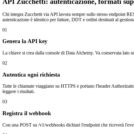
API Zucchetti: autenticazione, formati supp
Chi integra Zucchetti via API lavora sempre sullo stesso endpoint RE
autenticazione è identico per fatture, DDT e ordini destinati al gestion
01
Genera la API key
La chiave si crea dalla console di Data Alchemy. Va conservata lato serv
02
Autentica ogni richiesta
Tutte le chiamate viaggiano su HTTPS e portano l'header Authoriz
leggere i risultati.
03
Registra il webhook
Con una POST su /v1/webhooks dichiari l'endpoint che riceverà l'event