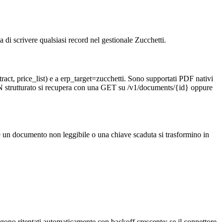
 scrivere qualsiasi record nel gestionale Zucchetti.
act, price_list) e a erp_target=zucchetti. Sono supportati PDF nativi
SON strutturato si recupera con una GET su /v1/documents/{id} oppure
e un documento non leggibile o una chiave scaduta si trasformino in
ngono ritentati automaticamente con backoff crescente: se il connettore