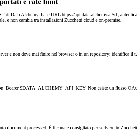
ortati e rate limit
ST di Data Alchemy: base URL https://api.data-alchemy.ai/v1, autentic
ale, e non cambia tra installazioni Zucchetti cloud e on-premise.
er e non deve mai finire nel browser o in un repository: identifica il tu
ation: Bearer $DATA_ALCHEMY_API_KEY. Non esiste un flusso OAuth da
o document.processed. È il canale consigliato per scrivere in Zucchetti