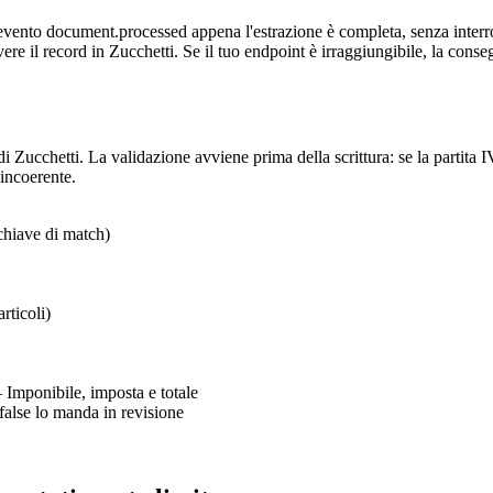
'evento document.processed appena l'estrazione è completa, senza inter
ere il record in Zucchetti. Se il tuo endpoint è irraggiungibile, la con
ucchetti. La validazione avviene prima della scrittura: se la partita IV
incoerente.
chiave di match)
rticoli)
Imponibile, imposta e totale
, false lo manda in revisione