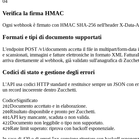
04
Verifica la firma HMAC
Ogni webhook è firmato con HMAC SHA-256 nell'header X-Data-Alchemy-
Formati e tipi di documento supportati
L'endpoint POST /v1/documents accetta il file in multipart/form-data i
e scansionati, immagini e fatture elettroniche in formato XML Fattur
arriva direttamente al webhook, già validato sull'anagrafica di Zucchet
Codici di stato e gestione degli errori
L'API usa codici HTTP standard e restituisce sempre un JSON con error
un record incoerente dentro Zucchetti.
Codice
Significato
Documento accettato e in elaborazione.
202
Risultato disponibile e pronto per Zucchetti.
200
API key mancante, scaduta o non valida.
401
Documento non leggibile o tipo non supportato.
422
Rate limit superato: riprova con backoff esponenziale.
429
In caso di 429 o di errori 5xx conviene ritentare con backoff esponenz