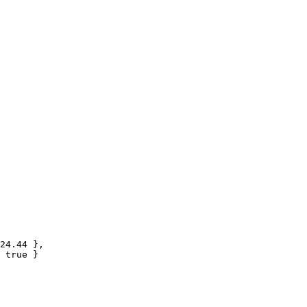
24.44 },

 true }
