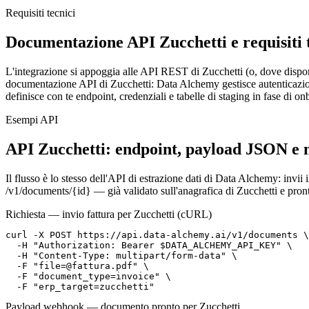
Requisiti tecnici
Documentazione API Zucchetti e requisiti 
L'integrazione si appoggia alle API REST di Zucchetti (o, dove disponib
documentazione API di Zucchetti: Data Alchemy gestisce autenticazione,
definisce con te endpoint, credenziali e tabelle di staging in fase di o
Esempi API
API Zucchetti: endpoint, payload JSON e
Il flusso è lo stesso dell'API di estrazione dati di Data Alchemy: i
/v1/documents/{id} — già validato sull'anagrafica di Zucchetti e pront
Richiesta — invio fattura per Zucchetti (cURL)
curl -X POST https://api.data-alchemy.ai/v1/documents \

  -H "Authorization: Bearer $DATA_ALCHEMY_API_KEY" \

  -H "Content-Type: multipart/form-data" \

  -F "file=@fattura.pdf" \

  -F "document_type=invoice" \

  -F "erp_target=zucchetti"
Payload webhook — documento pronto per Zucchetti