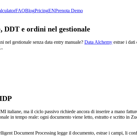
lculator
FAQ
Blog
Pricing
EN
Prenota Demo
, DDT e ordini nel gestionale
dini nel gestionale senza data entry manuale?
Data Alchemy
estrae i dati
L.
 IDP
 PMI italiane, ma il ciclo passivo richiede ancora di inserire a mano fa
nale in tempo reale: ogni documento viene letto, estratto e scritto in Zuc
ligent Document Processing legge il documento, estrae i campi, li confron