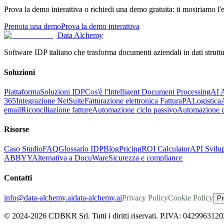
Prova la demo interattiva o richiedi una demo gratuita: ti mostriamo l'es
Prenota una demo
Prova la demo interattiva
Data Alchemy
Software IDP italiano che trasforma documenti aziendali in dati struttu
Soluzioni
Piattaforma
Soluzioni IDP
Cos'è l'Intelligent Document Processing
AI A
365
Integrazione NetSuite
Fatturazione elettronica FatturaPA
Logistica
email
Riconciliazione fatture
Automazione ciclo passivo
Automazione co
Risorse
Caso Studio
FAQ
Glossario IDP
Blog
Pricing
ROI Calculator
API Svilup
ABBYY
Alternativa a DocuWare
Sicurezza e compliance
Contatti
info@data-alchemy.ai
data-alchemy.ai
Privacy Policy
Cookie Policy
Pr
© 2024-2026 CDBKR Srl. Tutti i diritti riservati. P.IVA: 0429963120