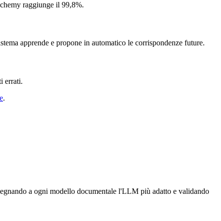
 Alchemy raggiunge il 99,8%.
istema apprende e propone in automatico le corrispondenze future.
 errati.
ie
.
ssegnando a ogni modello documentale l'LLM più adatto e validando