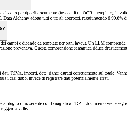
cializzato per tipo di documento (invece di un OCR a template), la valid
DT. Data Alchemy adotta tutti e tre gli approcci, raggiungendo il 99,8% d
re?
dei campi e dipende da template per ogni layout. Un LLM comprende il 
razione preventiva. Questa comprensione semantica riduce drasticamente 
i dati (P.IVA, importi, date, righe) estratti correttamente sul totale. Va
la i casi dubbi invece di registrare dati potenzialmente errati.
re è ambiguo o incoerente con l'anagrafica ERP, il documento viene segna
rreggere a valle.