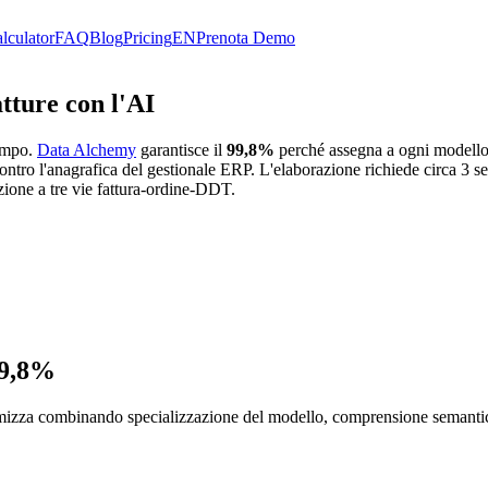
lculator
FAQ
Blog
Pricing
EN
Prenota Demo
atture con l'AI
ampo.
Data Alchemy
garantisce il
99,8%
perché assegna a ogni modell
tro l'anagrafica del gestionale ERP. L'elaborazione richiede circa 3 se
ione a tre vie fattura-ordine-DDT.
99,8%
izza combinando specializzazione del modello, comprensione semantica 