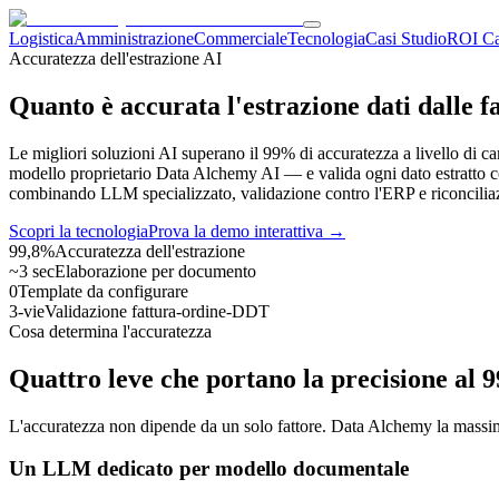
Logistica
Amministrazione
Commerciale
Tecnologia
Casi Studio
ROI Ca
Accuratezza dell'estrazione AI
Quanto è accurata l'estrazione dati dalle f
Le migliori soluzioni AI superano il 99% di accuratezza a livello di c
modello proprietario Data Alchemy AI — e valida ogni dato estratto con
combinando LLM specializzato, validazione contro l'ERP e riconciliaz
Scopri la tecnologia
Prova la demo interattiva →
99,8%
Accuratezza dell'estrazione
~3 sec
Elaborazione per documento
0
Template da configurare
3-vie
Validazione fattura-ordine-DDT
Cosa determina l'accuratezza
Quattro leve che portano la precisione al 
L'accuratezza non dipende da un solo fattore. Data Alchemy la massim
Un LLM dedicato per modello documentale