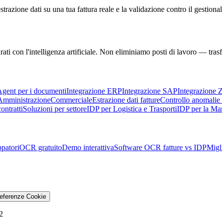
trazione dati su una tua fattura reale e la validazione contro il gestional
rati con l'intelligenza artificiale. Non eliminiamo posti di lavoro — tra
gent per i documenti
Integrazione ERP
Integrazione SAP
Integrazione Z
Amministrazione
Commerciale
Estrazione dati fatture
Controllo anomalie
ntratti
Soluzioni per settore
IDP per Logistica e Trasporti
IDP per la Man
patori
OCR gratuito
Demo interattiva
Software OCR fatture vs IDP
Migli
eferenze Cookie
2