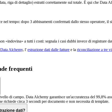
data, riga di dettaglio) estratti correttamente sul totale. È qui che Data
e nel tempo: dopo 3 abbinamenti confermati dallo stesso operatore, il s
indovina» a tutti i costi: segnala i casi dubbi invece di registrare dati
a Data Alchemy
, l'
estrazione dati dalle fatture
e la
riconciliazione a tre v
nde frequenti
 livello di campo. Data Alchemy garantisce un'accuratezza del 99,8% a
one richiede circa 3 secondi per documento e non necessita di template.
trazione dati?