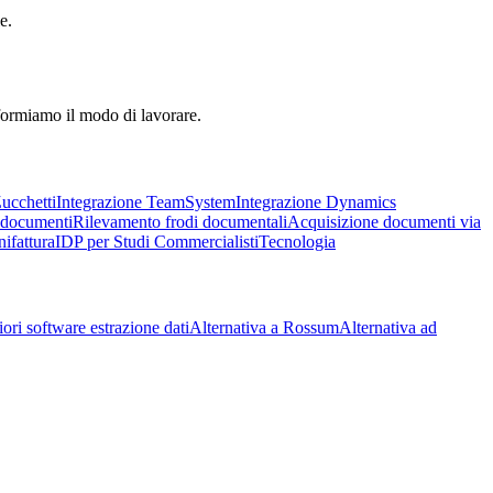
e.
sformiamo il modo di lavorare.
ucchetti
Integrazione TeamSystem
Integrazione Dynamics
 documenti
Rilevamento frodi documentali
Acquisizione documenti via
ifattura
IDP per Studi Commercialisti
Tecnologia
ori software estrazione dati
Alternativa a Rossum
Alternativa ad