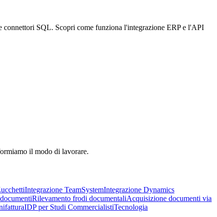
 e connettori SQL. Scopri come funziona l'integrazione ERP e l'API
sformiamo il modo di lavorare.
ucchetti
Integrazione TeamSystem
Integrazione Dynamics
 documenti
Rilevamento frodi documentali
Acquisizione documenti via
ifattura
IDP per Studi Commercialisti
Tecnologia