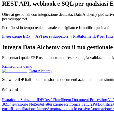
REST API, webhook e SQL per qualsiasi 
Oltre ai gestionali con integrazione dedicata, Data Alchemy può scri
per sviluppatori.
Per i flussi in tempo reale il canale consigliato è la notifica push a fi
Integrazione ERP
→
API per sviluppatori
→
Piattaforme IDP per l'inte
Integra Data Alchemy con il tuo gestionale
Raccontaci quale ERP usi: ti mostriamo l'estrazione, la validazione e la 
Richiedi una demo
Data Alchemy
Software IDP italiano che trasforma documenti aziendali in dati struttu
Soluzioni
Piattaforma
Soluzioni IDP
Cos'è l'Intelligent Document Processing
AI A
365
Integrazione NetSuite
Fatturazione elettronica FatturaPA
Logistica
email
Riconciliazione fatture
Automazione ciclo passivo
Automazione co