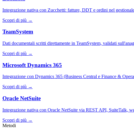
Integrazione nativa con Zucchetti: fatture, DDT e ordini nel gestional
Scopri di più →
TeamSystem
Dati documentali scritti direttamente in TeamSystem, validati sull'anag
Scopri di più →
Microsoft Dynamics 365
Integrazione con Dynamics 365 (Business Central e Finance & Oper
Scopri di più →
Oracle NetSuite
Integrazione nativa con Oracle NetSuite via REST API, SuiteTalk, 
Scopri di più →
Metodi