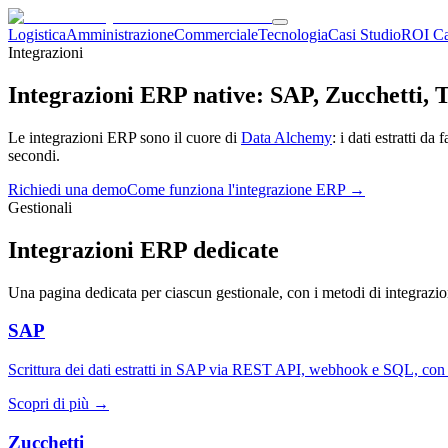
Logistica
Amministrazione
Commerciale
Tecnologia
Casi Studio
ROI Ca
Integrazioni
Integrazioni ERP native: SAP, Zucchetti,
Le integrazioni ERP sono il cuore di
Data Alchemy
: i dati estratti 
secondi.
Richiedi una demo
Come funziona l'integrazione ERP →
Gestionali
Integrazioni ERP dedicate
Una pagina dedicata per ciascun gestionale, con i metodi di integrazione
SAP
Scrittura dei dati estratti in SAP via REST API, webhook e SQL, con v
Scopri di più →
Zucchetti