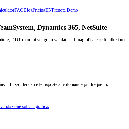
lculator
FAQ
Blog
Pricing
EN
Prenota Demo
 TeamSystem, Dynamics 365, NetSuite
da fatture, DDT e ordini vengono validati sull'anagrafica e scritti diret
, il flusso dei dati e le risposte alle domande più frequenti.
alidazione sull'anagrafica.