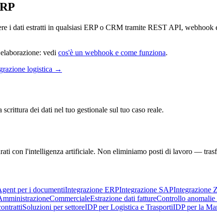
ERP
vere i dati estratti in qualsiasi ERP o CRM tramite REST API, webhook
ne elaborazione: vedi
cos'è un webhook e come funziona
.
grazione logistica
→
scrittura dei dati nel tuo gestionale sul tuo caso reale.
rati con l'intelligenza artificiale. Non eliminiamo posti di lavoro — tra
gent per i documenti
Integrazione ERP
Integrazione SAP
Integrazione Z
Amministrazione
Commerciale
Estrazione dati fatture
Controllo anomalie
ntratti
Soluzioni per settore
IDP per Logistica e Trasporti
IDP per la Man